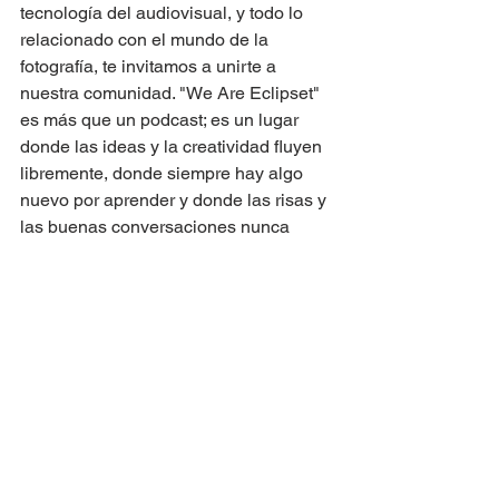
tecnología del audiovisual, y todo lo 
relacionado con el mundo de la 
fotografía, te invitamos a unirte a 
nuestra comunidad. "We Are Eclipset" 
es más que un podcast; es un lugar 
donde las ideas y la creatividad fluyen 
libremente, donde siempre hay algo 
nuevo por aprender y donde las risas y 
las buenas conversaciones nunca 
faltan.
No te pierdas nuestras charlas llenas 
de humor, conocimiento y experiencias 
únicas. Suscríbete a "We Are Eclipset" 
y acompáñanos en este emocionante 
viaje visual. Juntos, exploraremos el 
maravilloso mundo de la fotografía, 
descubriendo todo lo que la tecnología 
y el arte tienen para ofrecer.