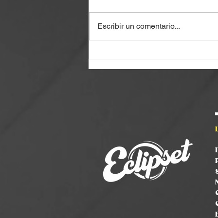
Escribir un comentario...
Jaime de Diego |
CONTANDO los SECRETOS
para capturar los MEJORES
MOMENTOS del Deporte |
#20 PODCAST - Fotografía
deportiva con Jaime de
Diego, embajador de Canon