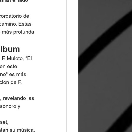
cordatorio de 
camino. Estas 
n más profunda 
Álbum
. Muleto, "El 
en este 
ino" es más 
ión de F. 
, revelando las 
 sonoro y 
set, 
tan su música. 