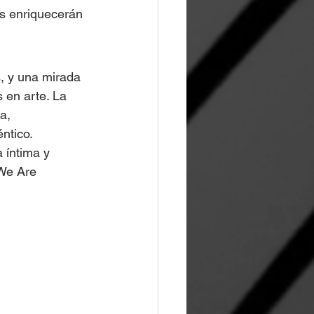
s enriquecerán 
, y una mirada 
 en arte. La 
a, 
ntico.
 íntima y 
"We Are 