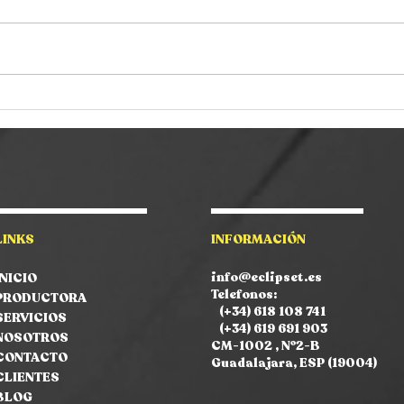
Detrás del ÉXITO de
Raqu
Dharius, Yoss Bones,
COR
Alzada Familia… | Victoria
pres
“Tori” | Managment |
SOC
Podcast #19 management
#18
musical en la música
urbana
LINKS
INFORMACIÓN
info@eclipset.es
INICIO
Telefonos:
PRODUCTORA
(+34) 618 108 741
SERVICIOS
(+34) 619 691 903
NOSOTROS
CM-1002
, Nº2-B
CONTACTO
Guadalajara, ESP (19004)
CLIENTES
BLOG