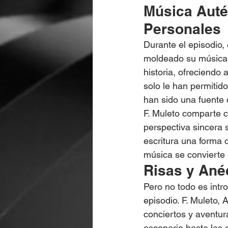
Música Autén
Personales
Durante el episodio,
moldeado su música. 
historia, ofreciendo
solo le han permitid
han sido una fuente d
F. Muleto comparte 
perspectiva sincera 
escritura una forma 
música se convierte 
Risas y Ané
Pero no todo es intr
episodio. F. Muleto, 
conciertos y aventu
escenario hasta las 