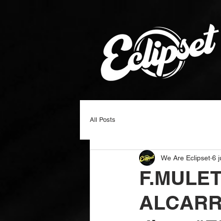
All Posts
We Are Eclipset
6 
F.MULET
ALCARRE