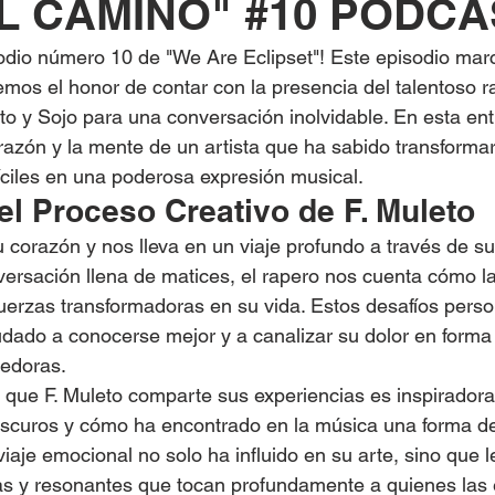
EL CAMINO" #10 PODC
odio número 10 de "We Are Eclipset"! Este episodio marc
emos el honor de contar con la presencia del talentoso ra
to y Sojo para una conversación inolvidable. En esta ent
azón y la mente de un artista que ha sabido transformar
íciles en una poderosa expresión musical.
el Proceso Creativo de F. Muleto
u corazón y nos lleva en un viaje profundo a través de s
versación llena de matices, el rapero nos cuenta cómo la
uerzas transformadoras en su vida. Estos desafíos person
yudado a conocerse mejor y a canalizar su dolor en forma 
edoras.
 que F. Muleto comparte sus experiencias es inspiradora
curos y cómo ha encontrado en la música una forma de 
iaje emocional no solo ha influido en su arte, sino que l
cas y resonantes que tocan profundamente a quienes las