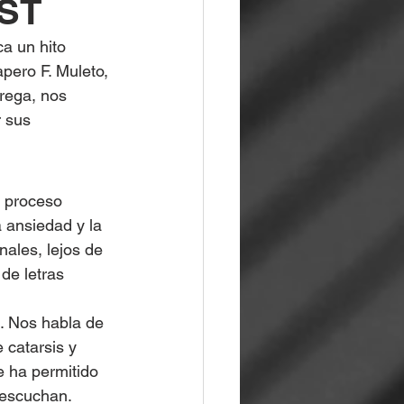
AST
a un hito 
pero F. Muleto, 
rega, nos 
 sus 
u proceso 
 ansiedad y la 
ales, lejos de 
de letras 
. Nos habla de 
catarsis y 
e ha permitido 
 escuchan.