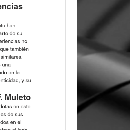
encias 
eto han 
rte de su 
eriencias no 
 que también 
similares.
o una 
do en la 
ticidad, y su 
. Muleto
dotas en este 
les de sus 
dos en el 
tran el lado 