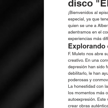
disco "
¡Bienvenidos al epis
especial, ya que ten
quien se une a Alber
adentramos en el cor
experiencias más dif
Explorando 
F. Muleto nos abre s
creativo. En una con
depresión han sido f
debilitarlo, le han a
poderosas y conmov
La honestidad con la
los momentos más os
autoexpresión. Este v
crear obras auténti