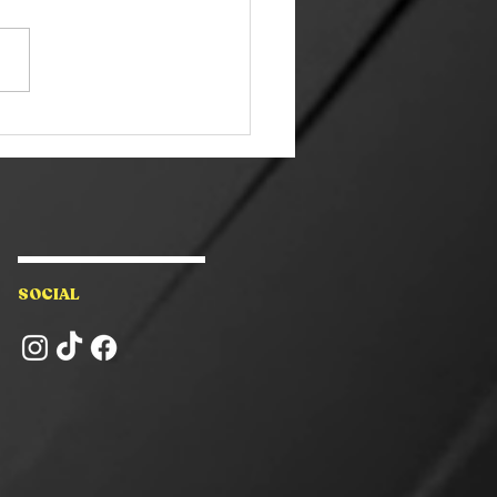
el Vadillo | De un
TOMETRAJE sin
upuesto al GOYA en LA
IEDAD DE LA NIEVE |
 PODCAST
SOCIAL