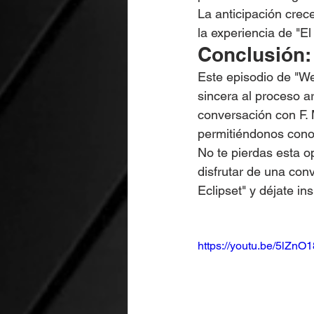
La anticipación cre
la experiencia de "E
Conclusión:
Este episodio de "We
sincera al proceso ar
conversación con F. 
permitiéndonos conoc
No te pierdas esta o
disfrutar de una con
Eclipset" y déjate ins
https://youtu.be/5lZnO