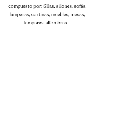
compuesto por: Sillas, sillones, sofás,
lamparas, cortinas, muebles, mesas,
lamparas, alfombras...
INFORMACIÓN
info@eclipset.es
Telefonos:
(+34)
618 108 741